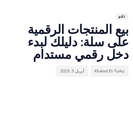
hed
hor
ED
on:
IN:
تكنو
بيع المنتجات الرقمية
على سلة: دليلك لبدء
دخل رقمي مستدام
Khaled El-Turky
أبريل 5, 2025