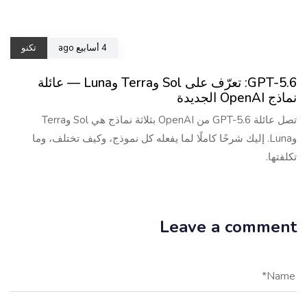
4 أسابيع ago
تكنو
GPT-5.6: تعرّف على Sol وTerra وLuna — عائلة
نماذج OpenAI الجديدة
تصل عائلة GPT-5.6 من OpenAI بثلاثة نماذج هي Sol وTerra
وLuna. إليك شرحًا كاملًا لما يفعله كل نموذج، وكيف تختلف، وما
تكلفتها.
Leave a comment