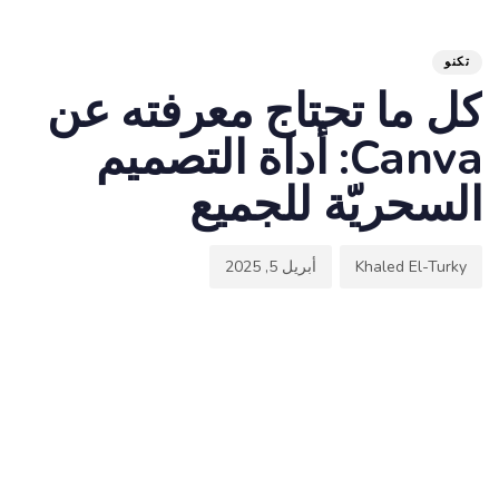
hed
hor
ED
on:
IN:
تكنو
كل ما تحتاج معرفته عن
Canva: أداة التصميم
السحريّة للجميع
Khaled El-Turky
أبريل 5, 2025