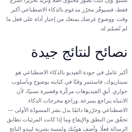
للتنبّؤ. وإن كنت تصوّر محتوى أصلًا وتريد تحريرًا أسرع
فقط، فسيوفّر محرّر مدعوم بالذكاء الاصطناعي أكبر
وقت. ووضوح غرضك يمنعك من إجبار أداة على فعل ما
لم تُصمّم له.
نصائح لنتائج جيدة
أكبر عامل في جودة الفيديو بالذكاء الاصطناعي هو
سيناريوك، فاستثمر وقتًا في كتابته بوضوح وبأسلوب
حواري. أبقِ الفيديوهات مركّزة وقصيرة نسبيًا، لأن
الانتباه يتراجع بسرعة. وراجع مخرجات الذكاء
الاصطناعي وحرّرها دائمًا بدل نشر المسودّة الأولى —
تحقّق من النطق والإيقاع وما إذا كانت المرئيات تطابق
الرسالة فعلًا. وأضف هويّتك ولمسة بشرية ليبدو الناتج