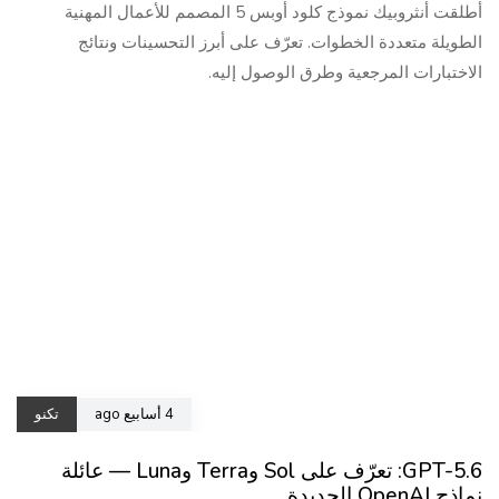
أطلقت أنثروبيك نموذج كلود أوبس 5 المصمم للأعمال المهنية
الطويلة متعددة الخطوات. تعرّف على أبرز التحسينات ونتائج
الاختبارات المرجعية وطرق الوصول إليه.
4 أسابيع ago
تكنو
GPT-5.6: تعرّف على Sol وTerra وLuna — عائلة
نماذج OpenAI الجديدة