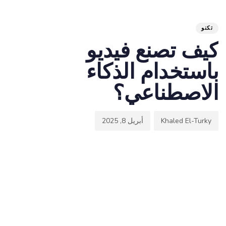
hed
hor
ED
on:
IN:
تكنو
كيف تصنع فيديو
باستخدام الذكاء
الاصطناعي؟
Khaled El-Turky
أبريل 8, 2025