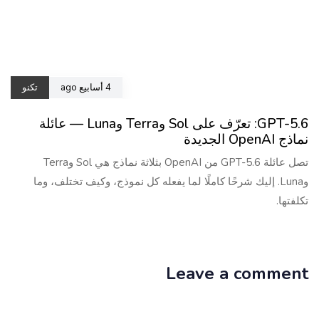
4 أسابيع ago
تكنو
GPT-5.6: تعرّف على Sol وTerra وLuna — عائلة
نماذج OpenAI الجديدة
تصل عائلة GPT-5.6 من OpenAI بثلاثة نماذج هي Sol وTerra
وLuna. إليك شرحًا كاملًا لما يفعله كل نموذج، وكيف تختلف، وما
تكلفتها.
Leave a comment