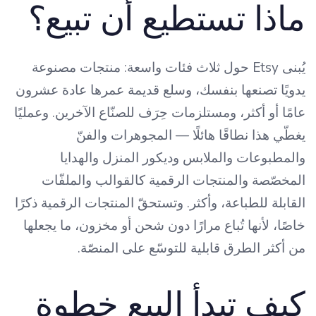
ماذا تستطيع أن تبيع؟
يُبنى Etsy حول ثلاث فئات واسعة: منتجات مصنوعة
يدويًا تصنعها بنفسك، وسلع قديمة عمرها عادة عشرون
عامًا أو أكثر، ومستلزمات حِرَف للصنّاع الآخرين. وعمليًا
يغطّي هذا نطاقًا هائلًا — المجوهرات والفنّ
والمطبوعات والملابس وديكور المنزل والهدايا
المخصّصة والمنتجات الرقمية كالقوالب والملفّات
القابلة للطباعة، وأكثر. وتستحقّ المنتجات الرقمية ذكرًا
خاصًا، لأنها تُباع مرارًا دون شحن أو مخزون، ما يجعلها
من أكثر الطرق قابلية للتوسّع على المنصّة.
كيف تبدأ البيع خطوة