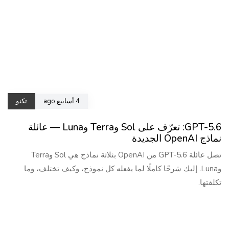
4 أسابيع ago
تكنو
GPT-5.6: تعرّف على Sol وTerra وLuna — عائلة
نماذج OpenAI الجديدة
تصل عائلة GPT-5.6 من OpenAI بثلاثة نماذج هي Sol وTerra
وLuna. إليك شرحًا كاملًا لما يفعله كل نموذج، وكيف تختلف، وما
تكلفتها.