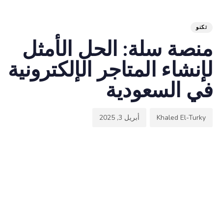
hed
hor
ED
on:
IN:
تكنو
منصة سلة: الحل الأمثل
لإنشاء المتاجر الإلكترونية
في السعودية
Khaled El-Turky
أبريل 3, 2025