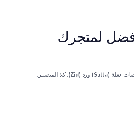
 أفضل لمتجرك
نصات:
سلة (Salla)
و
زد (Zid)
. كلا المنصتين