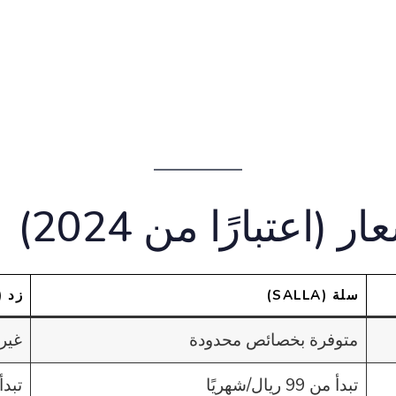
(اعتبارًا من 2024)
سلة (SALLA)
زد (ZID)
متوفرة بخصائص محدودة
غير
تبدأ من 99 ريال/شهريًا
تبدأ من 30