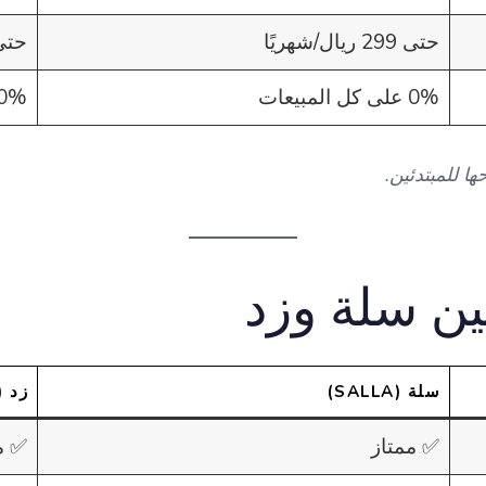
حتى 299 ريال/شهريًا
حتى 460 ريال
0% على كل المبيعات
0% على كل المبيع
ا للمبتدئين.
ين سلة وزد
سلة (SALLA)
زد (ZID)
✅ ممتاز
✅ م