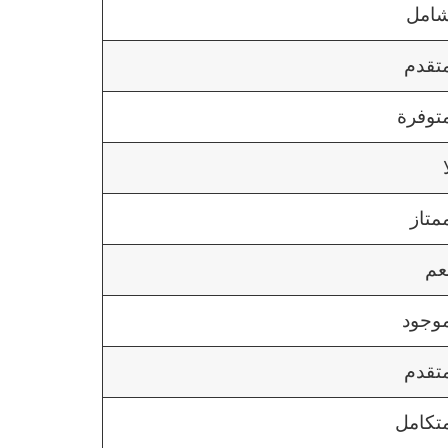
امل
تقدم
توفرة
متاز
عم
وجود
تقدم
تكامل