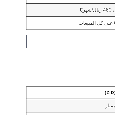
/شهريًا
ات
متاز