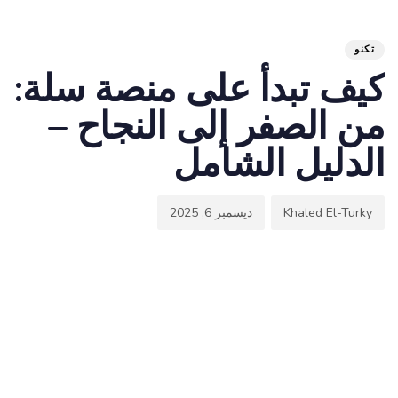
hed
hor
ED
on:
IN:
تكنو
كيف تبدأ على منصة سلة:
من الصفر إلى النجاح –
الدليل الشامل
Khaled El-Turky
ديسمبر 6, 2025