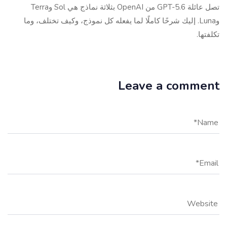
تصل عائلة GPT-5.6 من OpenAI بثلاثة نماذج هي Sol وTerra
وLuna. إليك شرحًا كاملًا لما يفعله كل نموذج، وكيف تختلف، وما
تكلفتها.
Leave a comment