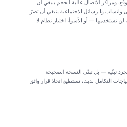
ّع. ومراكز الاتصال عالية الحجم ينبغي أن
ى واتساب والرسائل الاجتماعية ينبغي أن تصرّ
لن تستخدمها — أو الأسوأ، اختيار نظام لا
د تبنّيه — بل تبنّي النسخة الصحيحة
ياجات التكامل لديك، تستطيع اتخاذ قرار واثق