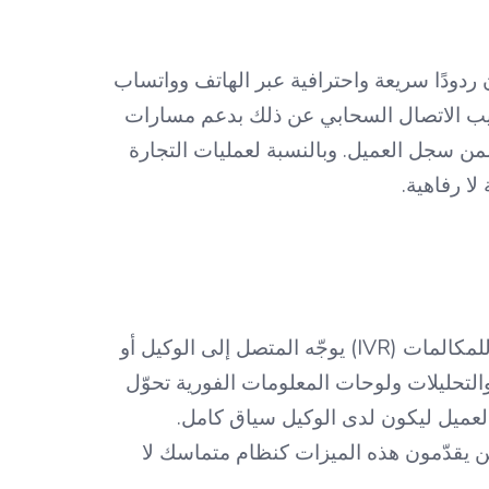
 حادّ. فالمشترون يتوقّعون ردودًا سريعة واحترافية عبر الهاتف وواتساب
جيب الاتصال السحابي عن ذلك بدعم مسارات
إدارة العلاقات (CRM) بحيث تُسجَّل كل مكالمة ضمن سجل العميل. وبالنسبة لعمليات التجارة
لا رفاهية.
حين تتجاوز الادعاءات التسويقية، يتمايز المزوّدون الموثوقون بعدد من القدرات الملموسة. التوجيه الذكي للمكالمات (IVR) يوجّه المتصل إلى الوكيل أو
والتحليلات ولوحات المعلومات الفورية تحوّل
ع CRM والدعم يربط المكالمات بسجلّ العميل ليكون لدى الوكيل سياق كامل.
ين يقدّمون هذه الميزات كنظام متماسك لا