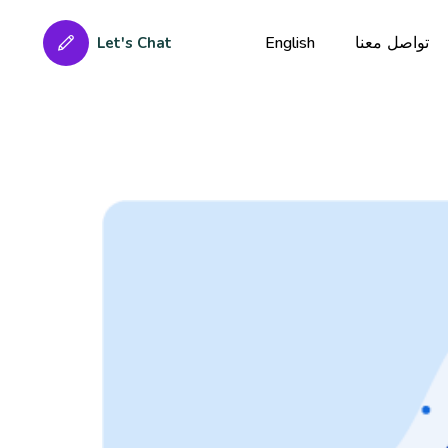
Published
Author
PUBLISHED
تواصل معنا
English
Let's Chat
on:
IN: