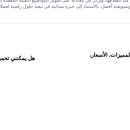
في الأعمال. يكتب في مدونة StapX منذ انطلاقها، ويركّز في مقالاته على تحويل المواضيع ا
سويقية أفضل، بالاستناد إلى خبرة ميدانية في تنفيذ حلول رقمية لعملا
تحتاج معرفته عن موقع Leonardo.Ai: المميزات، الأسعار،
هل يمكنني تحميل ملف pdf من canva وب