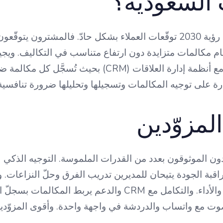
 السعودية؟
رفع التحوّل الرقمي السريع في المملكة ضمن رؤية 2030 توقّعات العملاء بشكل
ام مكالمات متزايدة دون ارتفاع متناسب في التكاليف. وي
الدعم بالعربية، وتوفير أرقام محلية، والتكامل مع أنظمة 
درة على توجيه المكالمات وتسجيلها وتحليلها ضرورة تنافسية 
المزوّدين
اقبة الجودة يتيحان للمديرين تدريب الفرق وحلّ النزاعات. 
بيانات المكالمات إلى قرارات بشأن التوظيف والأداء. والتكامل م
لصوت مع واتساب والدردشة في واجهة واحدة. وأقوى المزوّد