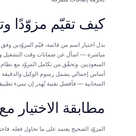
كيف تقيّم مزوّدًا و
بدل اختيار اسم من قائمة، قيّم المزوّدين وفق 
مباشرة — اسأل عن ضمانات وقت التشغيل والبني
أساس إجمالي يشمل رسوم الوكيل والدقيقة لا ال
السحابية — فأفضل تقنية تُهدر إن سيء تطبيقه
مطابقة الاختيار مع
المزوّد الصحيح يعتمد على ما تحاول فعله. فا